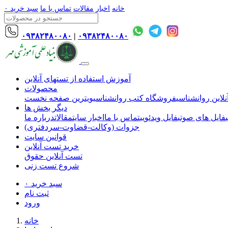
خانه
اخبار
مقالات
تماس با ما
سبد خرید
۰
۰۹۳۸۲۴۸۰۰۸۰
|
۰۹۳۸۲۴۸۰۰۸۰
آموزش استفاده از تستهای آنلاین
محصولات
لاین روانشناسی
فروشگاه کتب روانشناسی
ویترین صفحه نخست
دیگر بخش ها
فایل های صوتی
فایل ویدئویی
تماس با ما
اخبار سایت
مقالات
درباره ما
جزوات (وکالت-قضاوت-سردفتری)
قوانین سایت
خرید تست آنلاین
تست آنلاین حقوق
شروع تست زنی
سبد خرید
۰
ثبت نام
ورود
خانه