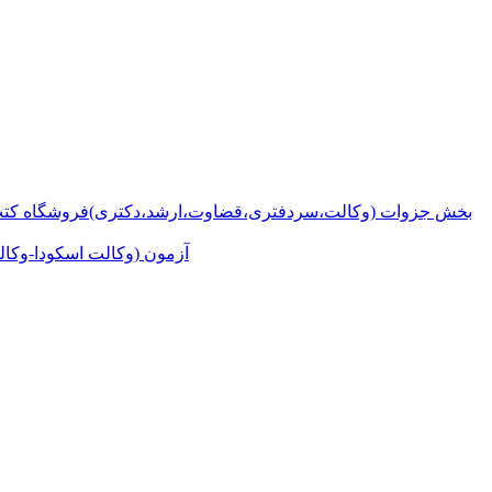
بخش جزوات (وکالت،سردفتری،قضاوت،ارشد،دکتری)
فروشگاه کتب
آزمون (وکالت اسکودا-وکال