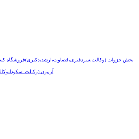
بخش جزوات (وکالت،سردفتری،قضاوت،ارشد،دکتری)
فروشگاه کتب
آزمون (وکالت اسکودا-وکال