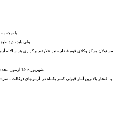
با توجه به حاشیه های کانون وکلای اسکودا مبنی بر اعتراض و درخواست تغییر یا حذف قانون طرح تسهیل آزمون کانون 17 آبان 1403برگزار خواهد شد.
ولی باید ، دید طبق پیش بینی ، این آزمون با تغییرات برگزار خواهد شد یا خیر ؟ با توجه به تغییرات کمسیون حقوقی مجلس و ، ورود وکلا احتمال آن بسیار است.
9 شهریور 1403 آزمون مجدد ویژه داوطلبان مشکوک به تقلب در تهران برگزار خواهد شد.همچنین طبق استعلام سنجش آزمون سردفتری 1403 نیز 2 شهریور خواهد بود.
با افتخار بالاترین آمار قبولی کمتر یکماه در آزمونهای (وکالت - س