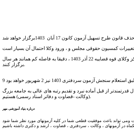
مسئولان مرکز وکلای قوه قضاییه نیز علارغم برگزاری هر سالاله آزمون در شهریورماه تصمیم گرفتند با این شرایط اعلام شده ، آزمون مرکز وکلای قوه قضاییه 22 آذر 1403 ، دقیقا به فاصله کم همانند هر سال
برگزار کنند.
قدرتمندتر از قبل آماده نبرد و تقدیم رتبه های عالی به جامعه بزرگ
(وکالت -قضاوت و دفاتر اسناد رسمی) هستیم.
درباره بنیاد آموزشی مهر