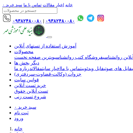
خانه
اخبار
مقالات
تماس با ما
سبد خرید
۰
۰۹۳۸۲۴۸۰۰۸۰
|
۰۹۳۸۲۴۸۰۰۸۰
آموزش استفاده از تستهای آنلاین
محصولات
لاین روانشناسی
فروشگاه کتب روانشناسی
ویترین صفحه نخست
دیگر بخش ها
فایل های صوتی
فایل ویدئویی
تماس با ما
اخبار سایت
مقالات
درباره ما
جزوات (وکالت-قضاوت-سردفتری)
قوانین سایت
خرید تست آنلاین
تست آنلاین حقوق
شروع تست زنی
سبد خرید
۰
ثبت نام
ورود
خانه