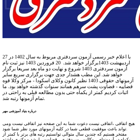
با اعلام خبر رسمی آزمون سردفتری مربوط به سال 1402 در 27
اردیبهشت 1403برگزار خواهد شد. 20 فروردین 1403 نیز ثبت نام
آزمون سردفتری 1403 شروع و نهایت دو ماه بعد سریعا برگزار
خواهد شد. این مطب هشدار جدی جهت برگزاری سریع سایر
آزمونهای حقوقی 1403 نظیر کانون وکلای اسکودا - مرکز وکلا قوه
قضاییه - قضاوت پشت سرهم همانند سنوات گذشته خواهد بود. ما
اثبات کردیم کمتر از یکماه حتی بدون مطالعه قبلی به راحتی در
تمام آزمونها رتبه شد.
درباره بنیاد آموزشی مهر
هیچ اتفاقی ،اتفاقی نیست دعوت شما به این صفحه نیز اتفاقی نیست ومی
تواند باعث موفقیت قطعی شما در کلیه آزمونهای مورد نظر شما شود.
مفتخر هستیم که چندین سال متوالی توانستیم رتبه های برتر با کمتر از
یکماه در آزمونهای ، وکالت ، سردفتری ، قضاوت ، ارشد و دکتری داشته