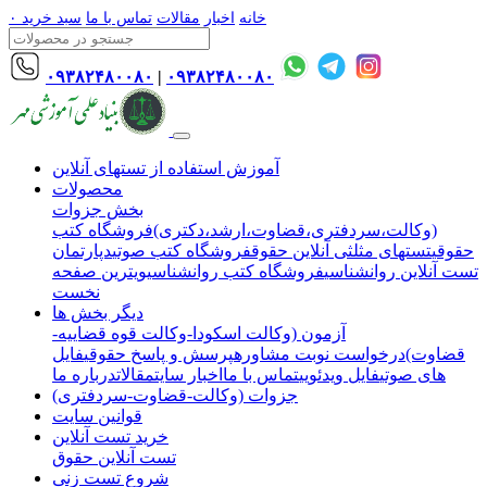
خانه
اخبار
مقالات
تماس با ما
سبد خرید
۰
۰۹۳۸۲۴۸۰۰۸۰
|
۰۹۳۸۲۴۸۰۰۸۰
آموزش استفاده از تستهای آنلاین
محصولات
بخش جزوات
(وکالت،سردفتری،قضاوت،ارشد،دکتری)
فروشگاه کتب
حقوقی
تستهای مثلثی آنلاین حقوق
فروشگاه کتب صوتی
دپارتمان
تست آنلاین روانشناسی
فروشگاه کتب روانشناسی
ویترین صفحه
نخست
دیگر بخش ها
آزمون (وکالت اسکودا-وکالت قوه قضاییه-
قضاوت)
درخواست نوبت مشاوره
پرسش و پاسخ حقوقی
فایل
های صوتی
فایل ویدئویی
تماس با ما
اخبار سایت
مقالات
درباره ما
جزوات (وکالت-قضاوت-سردفتری)
قوانین سایت
خرید تست آنلاین
تست آنلاین حقوق
شروع تست زنی