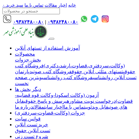
خانه
اخبار
مقالات
تماس با ما
سبد خرید
۰
۰۹۳۸۲۴۸۰۰۸۰
|
۰۹۳۸۲۴۸۰۰۸۰
آموزش استفاده از تستهای آنلاین
محصولات
بخش جزوات
(وکالت،سردفتری،قضاوت،ارشد،دکتری)
فروشگاه کتب
حقوقی
تستهای مثلثی آنلاین حقوق
فروشگاه کتب صوتی
دپارتمان
تست آنلاین روانشناسی
فروشگاه کتب روانشناسی
ویترین صفحه
نخست
دیگر بخش ها
آزمون (وکالت اسکودا-وکالت قوه قضاییه-
قضاوت)
درخواست نوبت مشاوره
پرسش و پاسخ حقوقی
فایل
های صوتی
فایل ویدئویی
تماس با ما
اخبار سایت
مقالات
درباره ما
جزوات (وکالت-قضاوت-سردفتری)
قوانین سایت
خرید تست آنلاین
تست آنلاین حقوق
شروع تست زنی