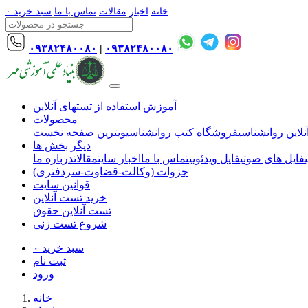
خانه
اخبار
مقالات
تماس با ما
سبد خرید
۰
۰۹۳۸۲۴۸۰۰۸۰
|
۰۹۳۸۲۴۸۰۰۸۰
آموزش استفاده از تستهای آنلاین
محصولات
لاین روانشناسی
فروشگاه کتب روانشناسی
ویترین صفحه نخست
دیگر بخش ها
فایل های صوتی
فایل ویدئویی
تماس با ما
اخبار سایت
مقالات
درباره ما
جزوات (وکالت-قضاوت-سردفتری)
قوانین سایت
خرید تست آنلاین
تست آنلاین حقوق
شروع تست زنی
سبد خرید
۰
ثبت نام
ورود
خانه