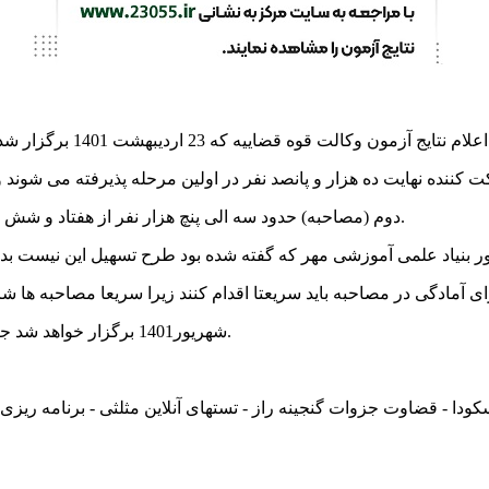
کننده نهایت ده هزار و پانصد نفر در اولین مرحله پذیرفته می شوند ول
دوم (مصاحبه) حدود سه الی پنچ هزار نفر از هفتاد و شش هزار نفر به دریافت پروانه کارآموزی وکالت قوه قضاییه خواهند رسید.
ی آمادگی در مصاحبه باید سریعتا اقدام کنند زیرا سریعا مصاحبه ها
شهریور1401 برگزار خواهد شد جا نمانند.در کل فرصتی نیست مگر با ما همراه شوید تا به قبولی برسید.