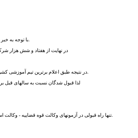
با توجه به خبر اعلام نتایج آزمون وکالت قوه قضاییه که 23 اردیبهشت 1401 برگزار شد زمان اعلام نتایج تستی این آزمون دوشنبه 6 تیرماه اعلام شده است.
در نهایت از هفتاد و شش هزار شرکت 
در نتیجه طبق اعلام برترین تیم آموزشی کشور بنیاد علمی آموزشی مهر که گفته شده بود طرح تسهیل این نیست بدون مطالعه یا به راحتی بتوان در آزمونهای حقوقی قبول شد اثبات شد.
لذا قبول شدگان نسبت به سالهای قبل برا
تنها راه قبولی در آزمونهای وکالت قوه قضاییه - وکالت اسکودا - قضاوت جزوات گنجینه راز - تستهای آنلاین مثلثی - برنامه ریزی مثلثی اثبات شده حتی با یکماه مطالعه که رتبه یک کسب نموده است.