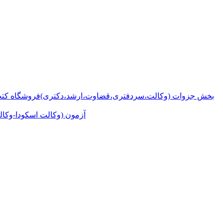
بخش جزوات (وکالت،سردفتری،قضاوت،ارشد،دکتری)
فروشگاه کتب
آزمون (وکالت اسکودا-وکال